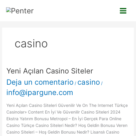
Ir
Main
al
Menu
contenido
casino
Yeni Açılan Casino Siteler
Yeni
Açılan
Deja un comentario
casino
Casino
/
/
Siteler
info@ipargune.com
Yeni Açılan Casino Siteleri Güvenilir Ve On The Internet Türkçe
Casinolar» Content En İyi Ve Güvenilir Casino Siteleri 2024
Ekstra Yatırım Bonusu Metropol – En İyi Gerçek Para Online
Casino Türkçe Casino Siteleri Nedir? Hoş Geldin Bonusu Veren
Casino Siteleri – Hoş Geldin Bonusu Nedir? Lisanslı Casino