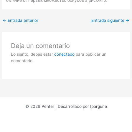
отличие от первых множество бонусов а риск-игр.
←
Entrada anterior
Entrada siguiente
→
Deja un comentario
Lo siento, debes estar
conectado
para publicar un
comentario.
© 2026 Penter | Desarrollado por Ipargune