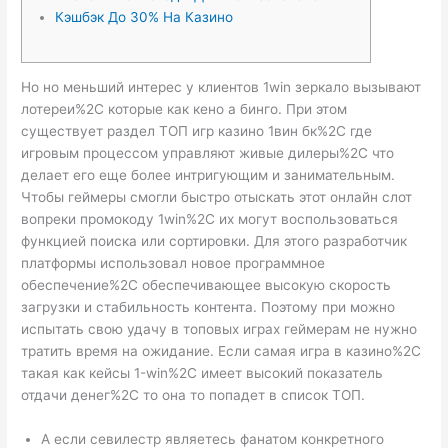
Кэшбэк До 30% На Казино
Но но меньший интерес у клиентов 1win зеркало вызывают
лотереи%2C которые как кено а бинго. При этом
существует раздел ТОП игр казино 1вин бк%2C где
игровым процессом управляют живые дилеры%2C что
делает его еще более интригующим и занимательным.
Чтобы геймеры смогли быстро отыскать этот онлайн слот
вопреки промокоду 1win%2C их могут воспользоваться
функцией поиска или сортировки. Для этого разработчик
платформы использовал новое программное
обеспечение%2C обеспечивающее высокую скорость
загрузки и стабильность контента. Поэтому при можно
испытать свою удачу в топовых играх геймерам не нужно
тратить время на ожидание. Если самая игра в казино%2C
такая как кейсы 1-win%2C имеет высокий показатель
отдачи денег%2C то она то попадет в список ТОП.
А если севилестр являетесь фанатом конкретного