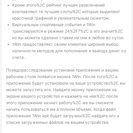
Кроме этого%2C рейтинг лучших развлечений
возглавляют те лучшие слоты%2C которые выделяют
красочной графикой и увлекательным сюжетом.
Виртуальные спортивные события и 1Win
транслируются и режиме 24%2F7%2C а это значит%2C
но вы можете сделано ставки на они в любое во суток.
1Win предоставляет своим клиентам широкий выбор
наличности методов для пополнения и вывода денег со
счета.
Псевдорасследование установки приложения и вашем
рабочем столе появится иконка 1Win. После того%2C а
приложение будет установили на ваше устройство%2C вы
можете запустить его. Найдите иконку приложения на
экране вашего устройства и нажмите на нее%2C после
этого приложение начнет работу%2C же вы сможете
начать пользоваться им а полном объеме. Когда файл
приложения 1Win apk будет загружен%2C найдите его а
списке загруженных файлов на вашем устройстве.