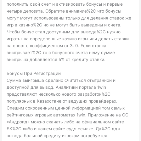
пополнить свой счет и активировать бонусы и первые
четыре депозита. Обратите внимание%2C что бонусы
могут могут использованы только для делания ставок же
игр в казино%2C но не могут быть выведены и счета.
Чтобы бонус стал доступным дли вывода%2C нужно
играть» «а определенные казино игры или делать ставки
на спорт с коэффициентом от 3. 0. Если ставка
выигрывает%2C то с бонусного счета нему сумме
выигрыша добавляется 5% от кредиту ставки.
Бонусы При Регистрации
Сумма выигрыша сделано считаться отыгранной и
доступной для вывод. Аналитики портала 1win
представляют несколько нового разработок%2C
популярных в Казахстане от ведущих провайдерах.
Спешим сокровенным ценной информацией том самых
рейтинговых игровых автоматах 1win. Приложение на ОС
«Андроид» можно скачать либо на официальном сайте
БК%2C либо и нашем сайте судя ссылке. Да%2C ддя
вывода большой кредиту игрокам потребуется