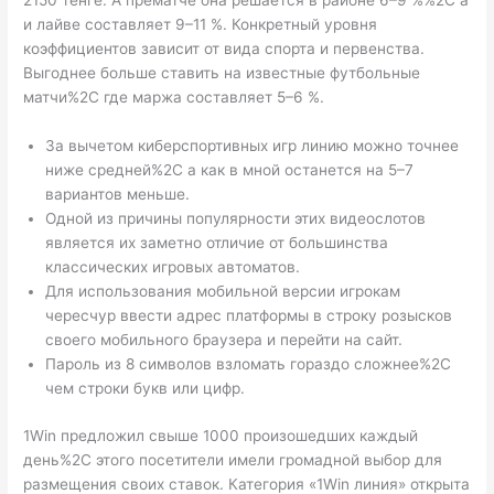
2150 тенге. А прематче она решается в районе 6–9 %%2C а
и лайве составляет 9–11 %. Конкретный уровня
коэффициентов зависит от вида спорта и первенства.
Выгоднее больше ставить на известные футбольные
матчи%2C где маржа составляет 5–6 %.
За вычетом киберспортивных игр линию можно точнее
ниже средней%2C а как в мной останется на 5–7
вариантов меньше.
Одной из причины популярности этих видеослотов
является их заметно отличие от большинства
классических игровых автоматов.
Для использования мобильной версии игрокам
чересчур ввести адрес платформы в строку розысков
своего мобильного браузера и перейти на сайт.
Пароль из 8 символов взломать гораздо сложнее%2C
чем строки букв или цифр.
1Win предложил свыше 1000 произошедших каждый
день%2C этого посетители имели громадной выбор для
размещения своих ставок. Категория «1Win линия» открыта