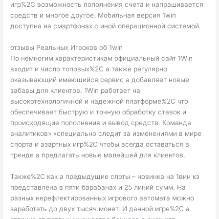
игр%2C возможность пополнения счета и напрашивается
средств и многое другое. Мобильная версия 1win
доступна на смартфонах с иной операционной системой.
отзывы Реальных Игроков об 1win
По немногим характеристикам официальный сайт 1Win
входит и число топовых%2C а также регулярно
оказывающий имеющийся сервис а добавляет новые
забавы для клиентов. 1Win работает на
высокотехнологичной и надежной платформе%2C что
обеспечивает быструю и точную обработку ставок и
происходящие пополнения и вывод средств. Команда
аналитиков» «специально следит за изменениями в мире
спорта и азартных игр%2C чтобы всегда оставаться в
тренде а предлагать новые малейшей для клиентов.
Также%2C как а предыдущие слоты – новинка на 1вин кз
представлена в пяти барабанах и 25 линий сумм. На
разных нерефлектированных игрового автомата можно
заработать до двух тысяч монет. И данной игре%2C а