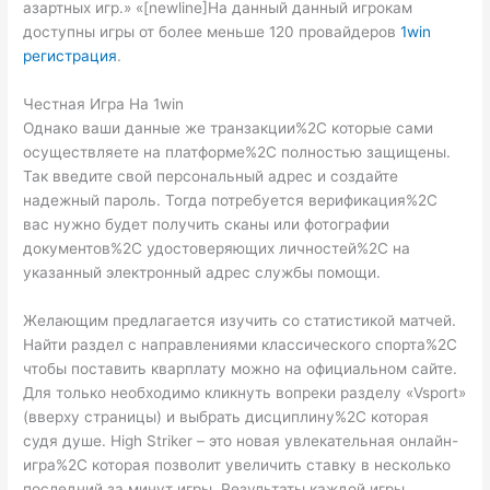
азартных игр.» «[newline]На данный данный игрокам
доступны игры от более меньше 120 провайдеров
1win
регистрация
.
Честная Игра На 1win
Однако ваши данные же транзакции%2C которые сами
осуществляете на платформе%2C полностью защищены.
Так введите свой персональный адрес и создайте
надежный пароль. Тогда потребуется верификация%2C
вас нужно будет получить сканы или фотографии
документов%2C удостоверяющих личностей%2C на
указанный электронный адрес службы помощи.
Желающим предлагается изучить со статистикой матчей.
Найти раздел с направлениями классического спорта%2C
чтобы поставить кварплату можно на официальном сайте.
Для только необходимо кликнуть вопреки разделу «Vsport»
(вверху страницы) и выбрать дисциплину%2C которая
судя душе. High Striker – это новая увлекательная онлайн-
игра%2C которая позволит увеличить ставку в несколько
последний за минут игры. Результаты каждой игры