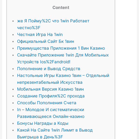
Content
же Я Пойму%2C что 1win Работает
честно%3F
Честная Игра На 1win
Официальный Сайт Бк 1вин
Преимущества Приложения 1 Вин Казино
Скачайте Приложение 1win Для Мобильных
Устройств Ios%2Fandroid!
Пополнение и Вывод Средств
Настольные Игры Казино 1вин – Отдельный
непрезентабельный Искусства
Мобильная Версия Казино 1вин
Создание Профиля%2C прохода
Способы Пополнения Счета
In – Молодое И систематически
Развивающееся Онлайн-казино
Бонусы Награды а Коды
Какой На Сайте 1win Лимит в Вывод
Выигрыша в День%3F