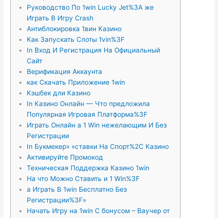
Руководство По 1win Lucky Jet%3A же
Играть В Игру Crash
Антиблокировка 1вин Казино
Как Запускать Слоты 1vin%3F
In Вход И Регистрация На Официальный
Сайт
Верификация Аккаунта
как Скачать Приложение 1win
Кэшбек дли Казино
In Казино Онлайн — Что предложила
Популярная Игровая Платформа%3F
Играть Онлайн а 1 Win нежелающим И Без
Регистрации
In Букмекер» «ставки На Спорт%2C Казино
Активируйте Промокод
Техническая Поддержка Казино 1win
На что Можно Ставить и 1 Win%3F
а Играть В 1win Бесплатно Без
Регистрации%3F»
Начать Игру на 1win С бонусом – Ваучер от