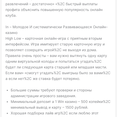
развлечений – достаточно» «%2C быстрый выплаты
профита объяснить повышенную популярность онлайн
клуба.
In – Молодое И систематически Развивающееся Онлайн-
казино
High Low – карточная онлайн-игра с приятным вторым
интерфейсом. Игра имитирует старую карточную игру и
позволяет созерцать игрой%2C не выходя из дома.
Правила очень просты – вам нужно вытянуть одну карту
одним виртуальной колоды и попытаться угадать%2C
будет ли следующая карта старшей или младшая масти.
Если вам» «смогут угадать%2C выигрыш было за вами%2C
а если нет%2C же ставка будет потеряно.
Большие суммы требуют проверки и стороны
администрации игрового заведения.
Минимальный депозит а 1 Win казино – 500 копейки%2C
минимальный вывод и карту – 1500 рублей.
Хорошая подборка лайв игр%2C если люблю этот