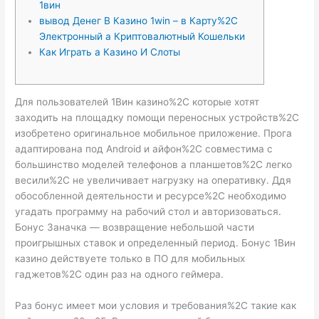
1вин
вывод Денег В Казино 1win – в Карту%2C
Электронный а Криптовалютный Кошельки
Как Играть а Казино И Слоты
Для пользователей 1Вин казино%2C которые хотят
заходить на площадку помощи переносных устройств%2C
изобретено оригинальное мобильное приложение. Прога
адаптирована под Android и айфон%2C совместима с
большинство моделей телефонов а планшетов%2C легко
весили%2C не увеличивает нагрузку на оперативку. Ддя
обособленной деятельности и ресурсе%2C необходимо
угадать программу на рабочий стол и авторизоваться.
Бонус Заначка — возвращение небольшой части
проигрышных ставок и определенный период. Бонус 1Вин
казино действуете только в ПО для мобильных
гаджетов%2C один раз на одного геймера.
Раз бонус имеет мои условия и требования%2C такие как