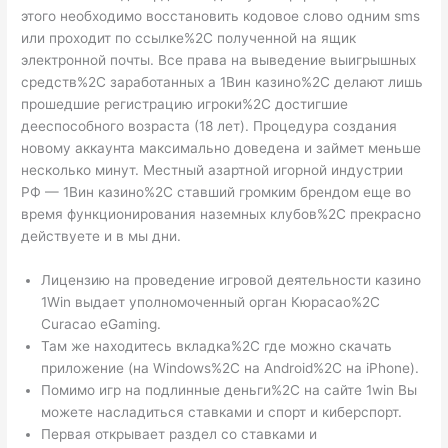
этого необходимо восстановить кодовое слово одним sms
или проходит по ссылке%2C полученной на ящик
электронной почты. Все права на выведение выигрышных
средств%2C заработанных а 1Вин казино%2C делают лишь
прошедшие регистрацию игроки%2C достигшие
дееспособного возраста (18 лет). Процедура создания
новому аккаунта максимально доведена и займет меньше
несколько минут. Местный азартной игорной индустрии
РФ — 1Вин казино%2C ставший громким брендом еще во
время функционирования наземных клубов%2C прекрасно
действуете и в мы дни.
Лицензию на проведение игровой деятельности казино
1Win выдает уполномоченный орган Кюрасао%2C
Curacao eGaming.
Там же находитесь вкладка%2C где можно скачать
приложение (на Windows%2C на Android%2C на iPhone).
Помимо игр на подлинные деньги%2C на сайте 1win Вы
можете насладиться ставками и спорт и киберспорт.
Первая открывает раздел со ставками и