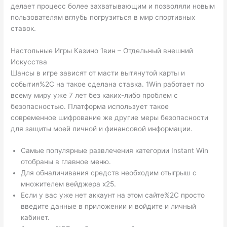
делает процесс более захватывающим и позволяли новым
пользователям вглубь погрузиться в мир спортивных
ставок.
Настольные Игры Казино 1вин – Отдельный внешний
Искусства
Шансы в игре зависят от масти вытянутой карты и
события%2C на такое сделана ставка. 1Win работает по
всему миру уже 7 лет без каких-либо проблем с
безопасностью. Платформа использует такое
современное шифрование же другие меры безопасности
для защиты моей личной и финансовой информации.
Самые популярные развлечения категории Instant Win
отобраны в главное меню.
Для обналичивания средств необходим отыгрыш с
множителем вейджера x25.
Если у вас уже нет аккаунт на этом сайте%2C просто
введите данные в приложении и войдите и личный
кабинет.