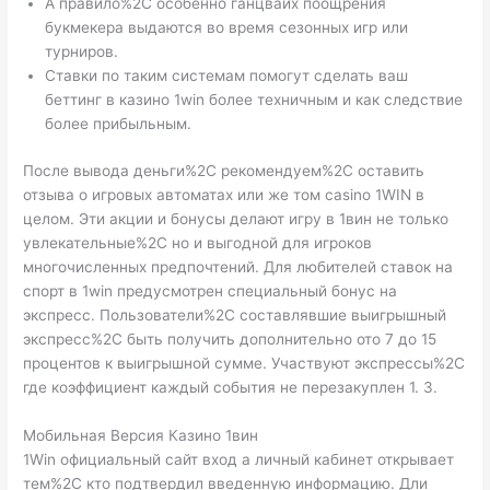
А правило%2C особенно ганцвайх поощрения
букмекера выдаются во время сезонных игр или
турниров.
Ставки по таким системам помогут сделать ваш
беттинг в казино 1win более техничным и как следствие
более прибыльным.
После вывода деньги%2C рекомендуем%2C оставить
отзыва о игровых автоматах или же том casino 1WIN в
целом. Эти акции и бонусы делают игру в 1вин не только
увлекательные%2C но и выгодной для игроков
многочисленных предпочтений. Для любителей ставок на
спорт в 1win предусмотрен специальный бонус на
экспресс. Пользователи%2C составлявшие выигрышный
экспресс%2C быть получить дополнительно ото 7 до 15
процентов к выигрышной сумме. Участвуют экспрессы%2C
где коэффициент каждый события не перезакуплен 1. 3.
Мобильная Версия Казино 1вин
1Win официальный сайт вход а личный кабинет открывает
тем%2C кто подтвердил введенную информацию. Дли