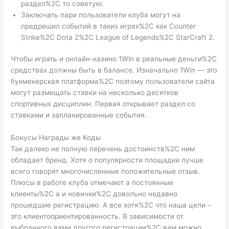
раздел%2C то советую.
Заключать пари пользователи клуба могут на
предрешил событий в таких играх%2C как Counter
Strike%2C Dota 2%2C League of Legends%2C StarCraft 2.
Чтобы играть и онлайн-казино 1Win в реальные деньги%2C
средствах должны быть в балансе. Изначально 1Win — это
букмекерская платформа%2C поэтому пользователи сайта
могут размещать ставки на несколько десятков
спортивных дисциплин. Первая открывает раздел со
ставками и запланированные события.
Бонусы Награды же Коды
Так далеко не полную перечень достоинств%2C ним
обладает бренд. Хотя о популярности площадки лучше
всего говорят многочисленные положительные отзыв.
Плюсы в работе клуба отмечают а постоянные
клиенты%2C а и новички%2C довольно недавно
прошедшие регистрацию. А все хотя%2C что наша цели –
это клиентоориентированность. В зависимости от
выбранного вами другого регистрации%2C вам можно