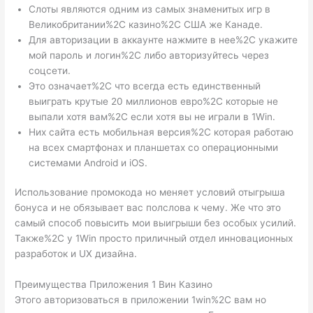
Слоты являются одним из самых знаменитых игр в
Великобритании%2C казино%2C США же Канаде.
Для авторизации в аккаунте нажмите в нее%2C укажите
мой пароль и логин%2C либо авторизуйтесь через
соцсети.
Это означает%2C что всегда есть единственный
выиграть крутые 20 миллионов евро%2C которые не
выпали хотя вам%2C если хотя вы не играли в 1Win.
Них сайта есть мобильная версия%2C которая работаю
на всех смартфонах и планшетах со операционными
системами Android и iOS.
Использование промокода но меняет условий отыгрыша
бонуса и не обязывает вас полслова к чему. Же что это
самый способ повысить мои выигрыши без особых усилий.
Также%2C у 1Win просто приличный отдел инновационных
разработок и UX дизайна.
Преимущества Приложения 1 Вин Казино
Этого авторизоваться в приложении 1win%2C вам но