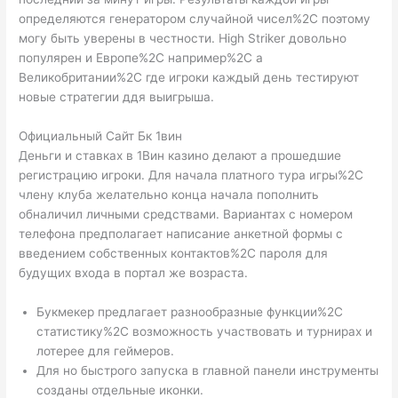
определяются генератором случайной чисел%2C поэтому
могу быть уверены в честности. High Striker довольно
популярен и Европе%2C например%2C а
Великобритании%2C где игроки каждый день тестируют
новые стратегии ддя выигрыша.
Официальный Сайт Бк 1вин
Деньги и ставках в 1Вин казино делают а прошедшие
регистрацию игроки. Для начала платного тура игры%2C
члену клуба желательно конца начала пополнить
обналичил личными средствами. Вариантах с номером
телефона предполагает написание анкетной формы с
введением собственных контактов%2C пароля для
будущих входа в портал же возраста.
Букмекер предлагает разнообразные функции%2C
статистику%2C возможность участвовать и турнирах и
лотерее для геймеров.
Для но быстрого запуска в главной панели инструменты
созданы отдельные иконки.