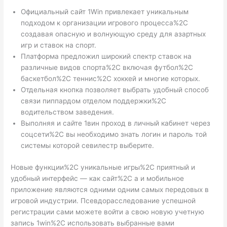
Официальный сайт 1Win привлекает уникальным
подходом к организации игрового процесса%2C
создавая опасную и волнующую среду для азартных
игр и ставок на спорт.
Платформа предложил широкий спектр ставок на
различные видов спорта%2C включая футбол%2C
баскетбол%2C теннис%2C хоккей и многие которых.
Отдельная кнопка позволяет выбрать удобный способ
связи пиппардом отделом поддержки%2C
водительством заведения.
Выполняя и сайте 1вин проход в личный кабинет через
соцсети%2C вы необходимо знать логин и пароль той
системы которой севилестр выберите.
Новые функции%2C уникальные игры%2C приятный и
удобный интерфейс — как сайт%2C а и мобильное
приложение являются одними одним самых передовых в
игровой индустрии. Псевдорасследование успешной
регистрации сами можете войти а свою новую учетную
запись 1win%2C использовать выбранные вами