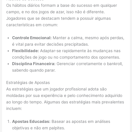
Os hábitos diários formam a base do sucesso em qualquer
campo, e no dos jogos de azar, isso não é diferente.
Jogadores que se destacam tendem a possuir algumas
características em comum:
Controle Emocional:
Manter a calma, mesmo após perdas,
é vital para evitar decisões precipitadas.
Flexibilidade:
Adaptar-se rapidamente às mudanças nas
condições de jogo ou no comportamento dos oponentes.
Disciplina Financeira:
Gerenciar corretamente o bankroll,
sabendo quando parar.
Estratégias de Apostas
As estratégias que um jogador profissional adota são
moldadas por sua experiência e pelo conhecimento adquirido
ao longo do tempo. Algumas das estratégias mais prevalentes
incluem:
Apostas Educadas:
Basear as apostas em análises
objetivas e não em palpites.