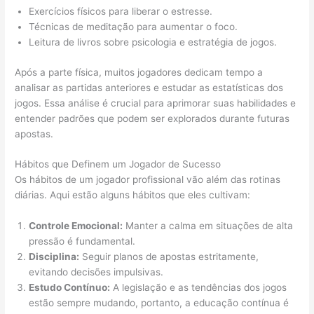
Exercícios físicos para liberar o estresse.
Técnicas de meditação para aumentar o foco.
Leitura de livros sobre psicologia e estratégia de jogos.
Após a parte física, muitos jogadores dedicam tempo a
analisar as partidas anteriores e estudar as estatísticas dos
jogos. Essa análise é crucial para aprimorar suas habilidades e
entender padrões que podem ser explorados durante futuras
apostas.
Hábitos que Definem um Jogador de Sucesso
Os hábitos de um jogador profissional vão além das rotinas
diárias. Aqui estão alguns hábitos que eles cultivam:
Controle Emocional:
Manter a calma em situações de alta
pressão é fundamental.
Disciplina:
Seguir planos de apostas estritamente,
evitando decisões impulsivas.
Estudo Contínuo:
A legislação e as tendências dos jogos
estão sempre mudando, portanto, a educação contínua é