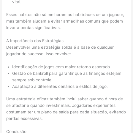
vital.
Esses hábitos não só melhoram as habilidades de um jogador,
mas também ajudam a evitar armadilhas comuns que podem
levar a perdas significativas.
A Importância das Estratégias
Desenvolver uma estratégia sólida é a base de qualquer
jogador de sucesso. Isso envolve:
Identificação de jogos com maior retorno esperado.
Gestão de bankroll para garantir que as finanças estejam
sempre sob controle.
Adaptação a diferentes cenários e estilos de jogo.
Uma estratégia eficaz também inclui saber quando é hora de
se afastar e quando investir mais. Jogadores experientes
costumam ter um plano de saída para cada situação, evitando
perdas excessivas.
Conclusão